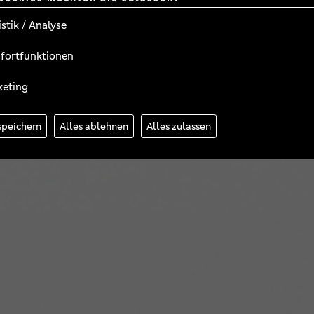
ANSTALTU
istik / Analyse
fortfunktionen
keting
speichern
Alles ablehnen
Alles zulassen