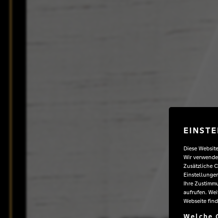
EINSTE
Diese Websit
Wir verwenden
Zusätzliche C
Einstellungen
Ihre Zustimmu
aufrufen. Wei
Webseite find
Welche 