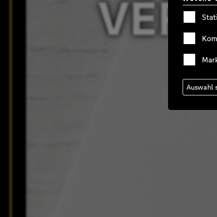
VER
Stat
Kom
Mar
Auswahl 