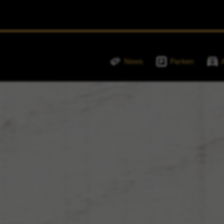
News
Parken