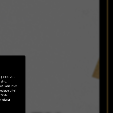
ng (DSGVO).
 sind.
f Basis Ihrer
derzeit frei,
 Seite
r dieser