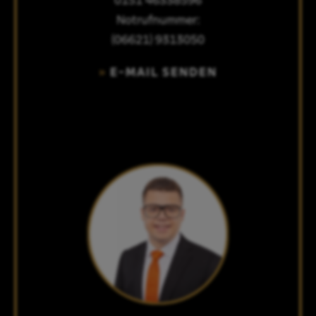
0151 46338596
Notrufnummer:
(06621) 9313050
E-MAIL SENDEN