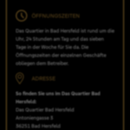
ÖFFNUNGSZEITEN
Das Quartier in Bad Hersfeld ist rund um die
Uhr, 24 Stunden am Tag und das sieben
Tage in der Woche für Sie da. Die
Öffnungszeiten der einzelnen Geschäfte
obliegen dem Betreiber.
ADRESSE
So finden Sie uns im Das Quartier Bad
Hersfeld:
Das Quartier Bad Hersfeld
Antoniengasse 3
36251 Bad Hersfeld