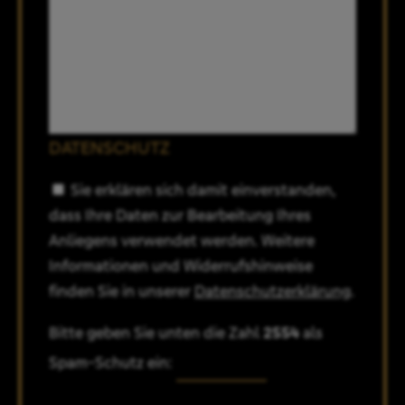
DATENSCHUTZ
Sie erklären sich damit einverstanden,
dass Ihre Daten zur Bearbeitung Ihres
Anliegens verwendet werden. Weitere
Informationen und Widerrufshinweise
finden Sie in unserer
Datenschutzerklärung
.
Bitte geben Sie unten die Zahl
2554
als
Spam-Schutz ein: