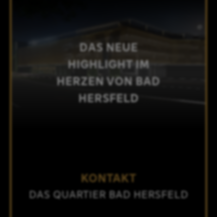
DAS NEUE
HIGHLIGHT IM
HERZEN VON BAD
HERSFELD
KONTAKT
DAS QUARTIER BAD HERSFELD