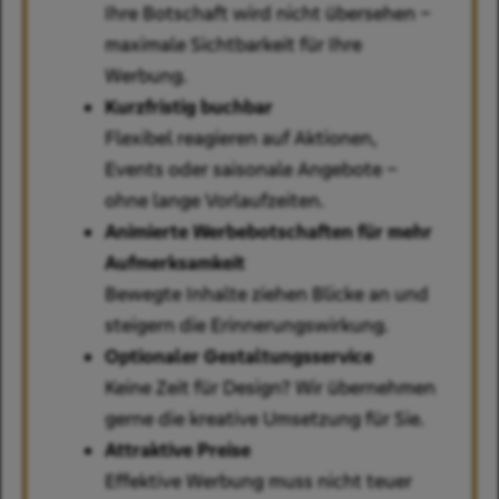
Ihre Botschaft wird nicht übersehen –
maximale Sichtbarkeit für Ihre
Werbung.
Kurzfristig buchbar
Flexibel reagieren auf Aktionen,
Events oder saisonale Angebote –
ohne lange Vorlaufzeiten.
Animierte Werbebotschaften für mehr
Aufmerksamkeit
Bewegte Inhalte ziehen Blicke an und
steigern die Erinnerungswirkung.
Optionaler Gestaltungsservice
Keine Zeit für Design? Wir übernehmen
gerne die kreative Umsetzung für Sie.
Attraktive Preise
Effektive Werbung muss nicht teuer