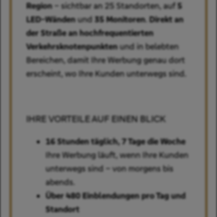
Region
– sichtbar an 25 Standorten, auf
5
LED-Wänden
und
35 Monitoren
.
Direkt an
der Straße an hochfrequentierten
Verkehrsknotenpunkten
und in belebten
Bereichen, damit Ihre Werbung genau dort
erscheint, wo Ihre Kunden unterwegs sind.
IHRE VORTEILE AUF EINEN BLICK
16 Stunden täglich, 7 Tage die Woche
Ihre Werbung läuft, wenn Ihre Kunden
unterwegs sind – von morgens bis
abends.
Über 480 Einblendungen pro Tag und
Standort