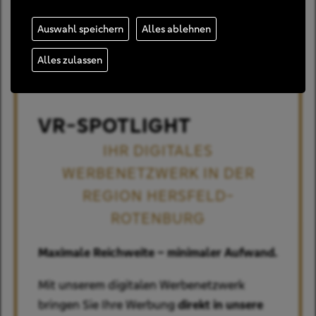
Auswahl speichern
Alles ablehnen
Alles zulassen
VR-SPOTLIGHT
IHR DIGITALES
WERBENETZWERK IN DER
REGION HERSFELD-
ROTENBURG
Maximale Reichweite – minimaler Aufwand.
Mit unserem digitalen Werbenetzwerk
bringen Sie Ihre Werbung
direkt in unsere