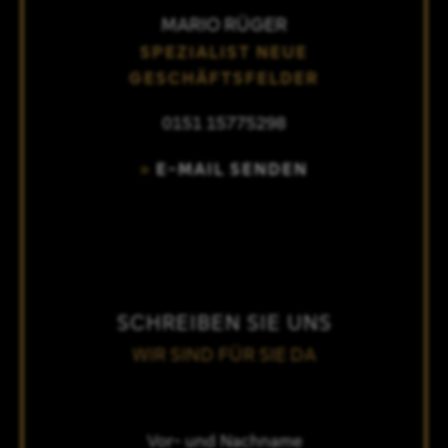
MARIO RÜGER
SPEZIALIST NEUE
GESCHÄFTSFELDER
0151 15775298
E-MAIL SENDEN
SCHREIBEN SIE UNS
WIR SIND FÜR SIE DA
Vor- und Nachname