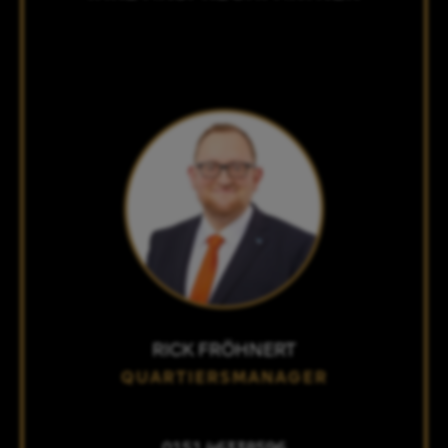
RICK FRÖHNERT
QUARTIERSMANAGER