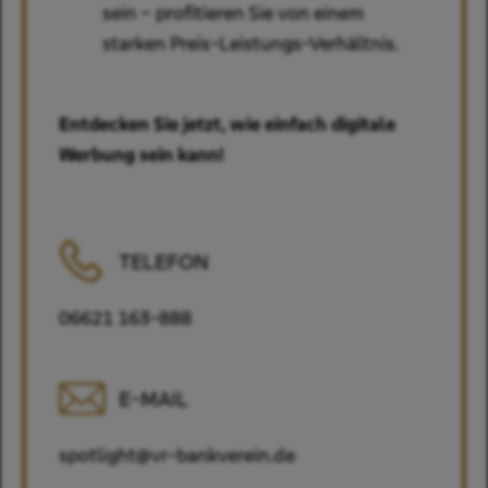
sein – profitieren Sie von einem
starken Preis-Leistungs-Verhältnis.
Entdecken Sie jetzt, wie einfach digitale
Werbung sein kann!
TELEFON
06621 163-888
E-MAIL
spotlight@vr-bankverein.de