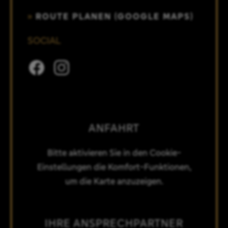
ROUTE PLANEN (GOOGLE MAPS)
SOCIAL
ANFAHRT
Bitte aktivieren Sie in den Cookie-
Einstellungen die Komfort-Funktionen,
um die Karte anzuzeigen.
IHRE ANSPRECHPARTNER