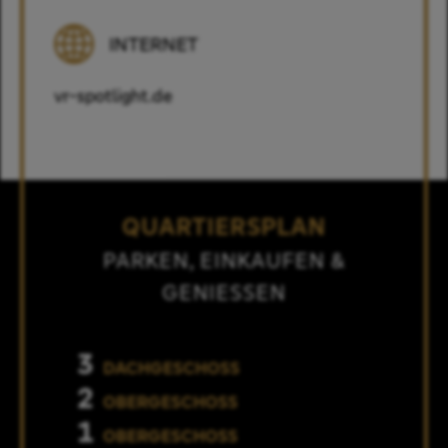
INTERNET
vr-spotlight.de
QUARTIERSPLAN
PARKEN, EINKAUFEN &
GENIESSEN
3
DACHGESCHOSS
2
OBERGESCHOSS
1
OBERGESCHOSS