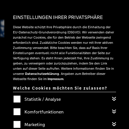
EINSTELLUNGEN IHRER PRIVATSPHÄRE
Diese Website schützt Ihre Privatsphäre durch die Einhaltung der
EU-Datenschutz-Grundverordnung (DSGVO). Wir verwenden daher
zunächst nur Cookies, die für den Betrieb der Webseite zwingend
erforderlich sind. Zusätzliche Cookies werden nur mit Ihrer aktiven
Zustimmung verwendet. Bitte beachten Sie, dass auf Basis Ihrer
QUARTIERSPLAN
Einstellungen eventuell nicht alle Funktionalitäten der Seite zur
Verfügung stehen. Es steht Ihnen jederzeit frei, Ihre Zustimmung zu
PARKEN, EINKAUFEN &
geben, zu verweigern oder zurückzuziehen, indem Sie den Link
GENIESSEN
unten auf dieser Seite aufrufen. Weitere Informationen finden Sie in
unserer
Datenschutzerklärung
. Angaben zum Betreiber dieser
Webseite finden Sie im
Impressum
.
3
Welche Cookies möchten Sie zulassen?
DACHGESCHOSS
2
Statistik / Analyse
OBERGESCHOSS
1
OBERGESCHOSS
Komfortfunktionen
0
ERDGESCHOSS
Marketing