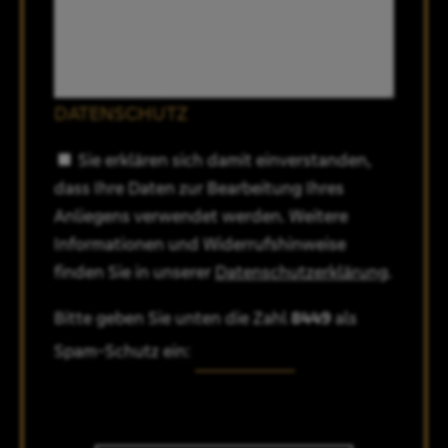
DATENSCHUTZ
Sie erklären sich damit einverstanden,
dass Ihre Daten zur Bearbeitung Ihres
Anliegens verwendet werden. Weitere
Informationen und Widerrufshinweise
finden Sie in unserer
Datenschutzerklärung
.
Bitte geben Sie unten die Zahl
8449
als
Spam-Schutz ein: