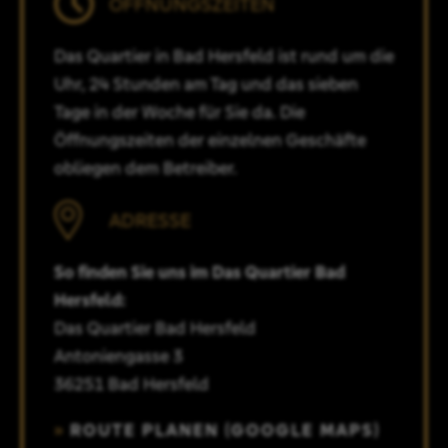
ÖFFNUNGSZEITEN
Das Quartier in Bad Hersfeld ist rund um die
Uhr, 24 Stunden am Tag und das sieben
Tage in der Woche für Sie da. Die
Öffnungszeiten der einzelnen Geschäfte
obliegen dem Betreiber.
ADRESSE
So finden Sie uns im Das Quartier Bad
Hersfeld:
Das Quartier Bad Hersfeld
Antoniengasse 3
36251 Bad Hersfeld
ROUTE PLANEN (GOOGLE MAPS)