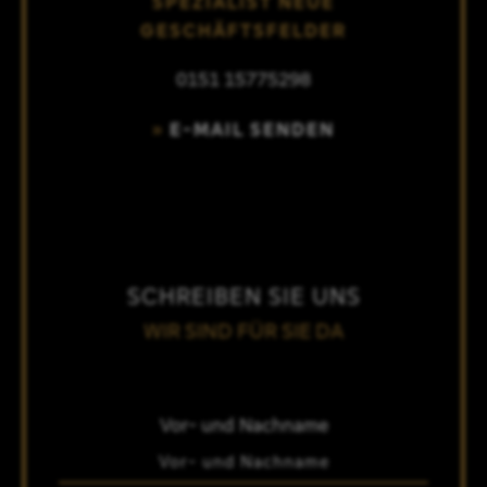
SPEZIALIST NEUE
GESCHÄFTSFELDER
0151 15775298
E-MAIL SENDEN
SCHREIBEN SIE UNS
WIR SIND FÜR SIE DA
Vor- und Nachname